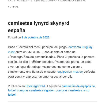
ARCHIVO DE LA ETIQUETA:
COMPRAR CAMISETAS RETRO
FUTBOL
camisetas lynyrd skynyrd
españa
Posted on
9 de octubre de 2023
Paso 1: dentro del menú principal del juego,
camiseta uruguay
2022
entra en «Mi club». Paso 4: dale al botón de
«Descarga/Escudo personalizado». Paso 3: presiona la primera
opción, es decir, «Editar escudo». Ya sea una patria, un país
vivo, un lugar de trabajo, visitar destino como viajero o
simplemente una tierra de ensueño,
equipacion mexico
perfecta
para sentir y expresar un amor especial por ella.
Publicado en
Uncategorized
|
Etiquetado
camisetas de equipos de
futbol
,
comprar camisetas algodon
,
comprar camisetas retro
futbol