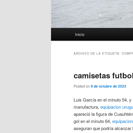
Menú
Inicio
principal
ARCHIVO DE LA ETIQUETA:
COMPR
camisetas futbol
Posted on
9 de octubre de 2023
Luis García en el minuto 54, 
manufactura,
equipacion urug
apareció la figura de Cuauhtém
gol en el minuto 64,
equipacion
aseguran que podría alcanzar 