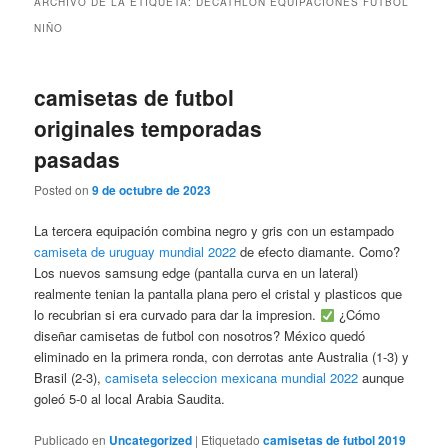
ARCHIVO DE LA ETIQUETA:
DECATHLON EQUIPACIONES FUTBOL
NIÑO
camisetas de futbol
originales temporadas
pasadas
Posted on
9 de octubre de 2023
La tercera equipación combina negro y gris con un estampado
camiseta de uruguay mundial 2022
de efecto diamante. Como?
Los nuevos samsung edge (pantalla curva en un lateral)
realmente tenian la pantalla plana pero el cristal y plasticos que
lo recubrian si era curvado para dar la impresion.
¿Cómo
diseñar camisetas de futbol con nosotros? México quedó
eliminado en la primera ronda, con derrotas ante Australia (1-3) y
Brasil (2-3),
camiseta seleccion mexicana mundial 2022
aunque
goleó 5-0 al local Arabia Saudita.
Publicado en
Uncategorized
|
Etiquetado
camisetas de futbol 2019