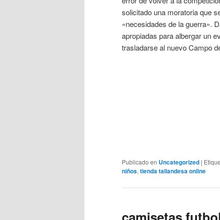
error de volver a la competici
solicitado una moratoria que s
«necesidades de la guerra». D
apropiadas para albergar un eve
trasladarse al nuevo Campo de
Publicado en
Uncategorized
|
Etiqu
niños
,
tienda tailandesa online
camisetas futbo