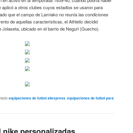
ón en activo en la temporada 1939-40, cuando podría haber
e aplicó a otros clubes cuyos estadios se usaron para
ado que el campo de Lamiako no reunía las condiciones
nto de aquellas características, el Athletic decidió
 Jolaseta, ubicado en el barrio de Neguri (Guecho).
etado
equipaciones de futbol aliexpress
,
equipaciones de futbol para
l nike personalizadas