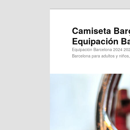
Ir
Ir
al
al
contenido
contenido
Camiseta Bar
principal
secundario
Equipación B
Equipación Barcelona 2024 202
Barcelona para adultos y niños,