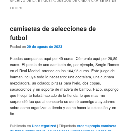
ARCHIVO DE LA ETIQUETA:
JUEGOS DE CREAR CAMISETAS DE
FUTBOL
camisetas de selecciones de
futbol
Posted on
29 de agosto de 2023
Puedes comprarlas aquí por 49 euros. Cómpralo aquí por 28,89
euros. El precio de una camiseta de, por ejemplo, Sergio Ramos
en el Real Madrid, arranca en los 104,95 euros. Este juego de
barman incluye todo lo necesario: una coctelera, una cuchara
mezcladora, un colador, pinzas para hielo, dos copas,
sacacorchos y un soporte de madera de bambú. Paco, supongo
que Flequi te habrá hablado de la tienda, lo que mas me
sorprendió fue que al conocerle se sentó conmigo a ayudarme
sobre como organizar la tienda y como hacer la selección y en
fin…
Publicado en
Uncategorized
|
Etiquetado
crea tu propia camiseta
de futbol online gratis
,
equipaciones futbol sprinter
,
juegos de