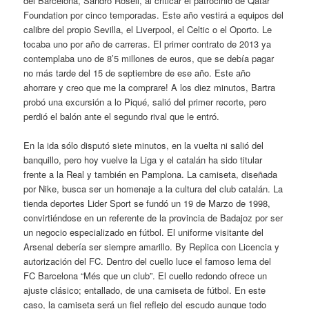
del Barcelona, Sandro Rosell, al criticar el patrocinio de Qatar
Foundation por cinco temporadas. Este año vestirá a equipos del
calibre del propio Sevilla, el Liverpool, el Celtic o el Oporto. Le
tocaba uno por año de carreras. El primer contrato de 2013 ya
contemplaba uno de 8’5 millones de euros, que se debía pagar
no más tarde del 15 de septiembre de ese año. Este año
ahorrare y creo que me la comprare! A los diez minutos, Bartra
probó una excursión a lo Piqué, salió del primer recorte, pero
perdió el balón ante el segundo rival que le entró.
En la ida sólo disputó siete minutos, en la vuelta ni salió del
banquillo, pero hoy vuelve la Liga y el catalán ha sido titular
frente a la Real y también en Pamplona. La camiseta, diseñada
por Nike, busca ser un homenaje a la cultura del club catalán. La
tienda deportes Lider Sport se fundó un 19 de Marzo de 1998,
convirtiéndose en un referente de la provincia de Badajoz por ser
un negocio especializado en fútbol. El uniforme visitante del
Arsenal debería ser siempre amarillo. By Replica con Licencia y
autorización del FC. Dentro del cuello luce el famoso lema del
FC Barcelona “Més que un club”. El cuello redondo ofrece un
ajuste clásico; entallado, de una camiseta de fútbol. En este
caso, la camiseta será un fiel reflejo del escudo aunque todo