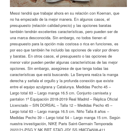
Messi tendrá que trabajar ahora en su relación con Koeman, que
no ha empezado de la mejor manera. En algunos casos, el
presupuesto (relación calidad-precio) y las opciones baratas
también tendrán excelentes características, pero pueden ser de
una marca desconocida. Sin embargo, no todos tienen el
presupuesto para la opción más costosa o rica en funciones, es
por eso que también he incluido las opciones de valor por dinero
y baratas. En otros casos, el presupuesto o las opciones de
menor valor pueden perder algunas características de las mejor
opciones. Sin embargo, asegúrese de que tenga todas las
características que está buscando. La Senyera realza la manga
derecha y señala el orgullo y la profunda conexión que existe
entre el equipo azulgrana y Catalunya. Medidas Pecho 45 –
Largo total 63 – Largo manga 16.5 cm. Conjunto camiseta y
pantalon 1ª Equipación 2018-2019 Real Madrid – Réplica Oficial
Licenciado – SIN DORSAL – Talla 12 – Medidas Pecho 45 –
Largo total 63 – Largo manga 16.5 cm. Niño Talla 8 años –
Medidas Pecho 39 – Largo total 54 – Largo manga 15 cm. Según
nuestra investigación, NIKE Paris Saint-Germain Temporada
2022/21-PSG Y NK BRT STAD JSY SS HMCD4508-411