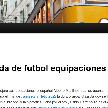
nda de futbol equipaciones
ejora sus sensaciones el español Alberto Martínez cuando apenas fa
ra el final de
camiseta athletic 2022
la dura prueba. Gazi Jalidov se 
n el bronce -y la hipotética lucha por el oro-, Pablo Carreño se ha q
hará por el tercer puesto,
francia camiseta mundial
los ‘Hispanos’ han