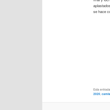
aplastados
se hace co
Esta entrad
2020
,
camis