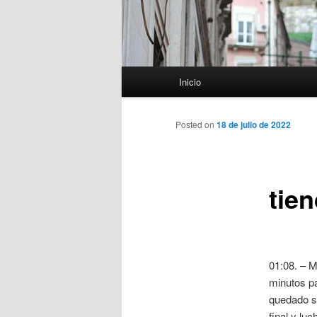
Menú
Inicio
principal
Posted on
18 de julio de 2022
tie
01:08. – M
minutos pa
quedado si
final y luc