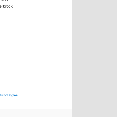
ellbrock
utbol ingles