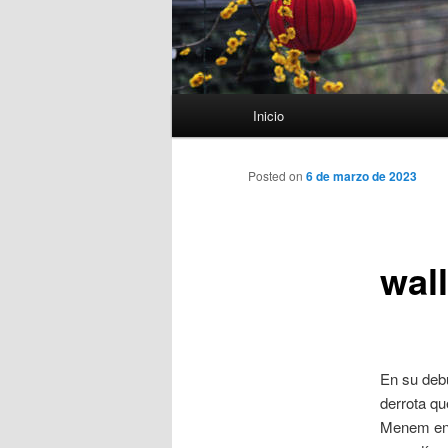
Menú
Inicio
principal
Posted on
6 de marzo de 2023
wal
En su deb
derrota qu
Menem en e