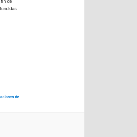
fin de
ifundidas
paciones de