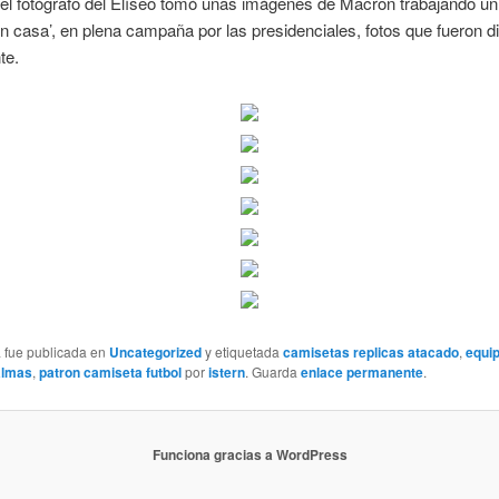
el fotógrafo del Elíseo tomó unas imágenes de Macron trabajando un 
 casa’, en plena campaña por las presidenciales, fotos que fueron d
te.
a fue publicada en
Uncategorized
y etiquetada
camisetas replicas atacado
,
equi
palmas
,
patron camiseta futbol
por
istern
. Guarda
enlace permanente
.
Funciona gracias a WordPress