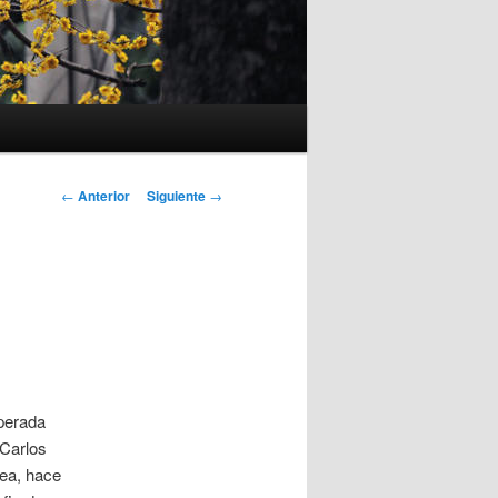
Navegación
←
Anterior
Siguiente
→
de
entradas
sperada
 Carlos
nea, hace