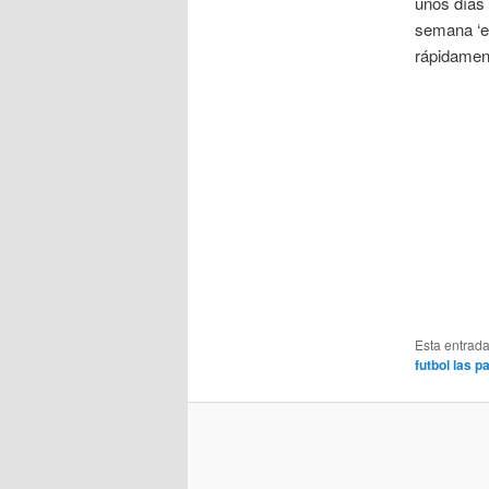
unos días 
semana ‘en
rápidamen
Esta entrad
futbol las 