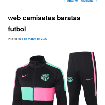
←
Anterior
Siguiente
→
de
entradas
web camisetas baratas
futbol
Posted on
6 de marzo de 2023