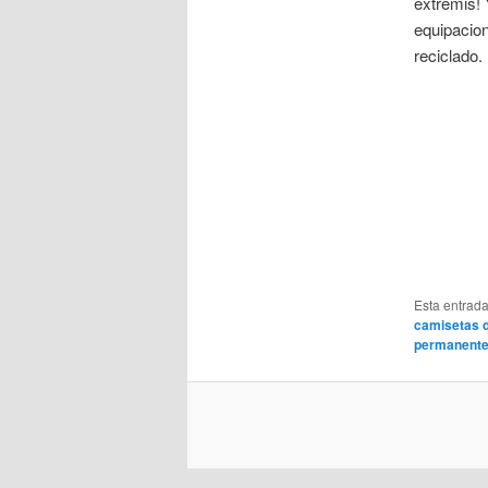
extremis!
equipacion
reciclado.
Esta entrad
camisetas d
permanent