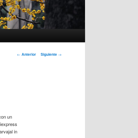
Navegación
←
Anterior
Siguiente
→
de
entradas
con un
liexpress
rvajal in