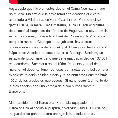
Vaya dupla que hicieron estos dos en el Camp Nou hasta hace
no mucho. Malgrat que la seva família fa dècades que està
establerta a Vilafranca, on van néixer tant en Pau com el seu
germà Guille, la mare i l’àvia materna, la Paula, són originàries
de la localitat burgalesa de Tórtoles de Esgueva. La seva família
és, a més a més, coneguda al barri del Poblenou de Vilafranca
perquè la mare, la Concepció, ara jubilada, havia estat
professora en una guarderia municipal. El segundo test contra el
Nápoles de Ancelotti se disputará en el Michigan Stadium, un
estadio de fútbol americano que tiene una capacidad de 107.601
espectadores. Barcelona con el fútbol femenino y el rol de la
mujer en el deporte. Tenemos todas camisetas de fútbol con una
excelente relación calidad-precio y te garantizamos que recibirás
100% de los productos que deseas. Si gana, seguirá al frente de
la clasificación con una ventaja de cinco puntos sobre el
Barcelona.
Más cambios en el Barcelona! Para esta equipación, el
Barcelona ha escogido el púrpura, color vinculado a la lucha por
la igualdad de género, como protagonista absoluto en su