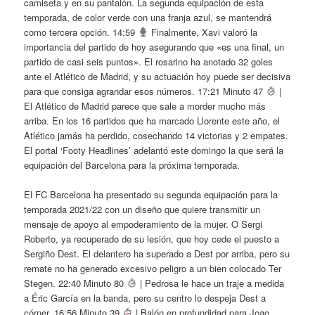
camiseta y en su pantalón. La segunda equipación de esta
temporada, de color verde con una franja azul, se mantendrá
como tercera opción. 14:59
Finalmente, Xavi valoró la
importancia del partido de hoy asegurando que «es una final, un
partido de casi seis puntos». El rosarino ha anotado 32 goles
ante el Atlético de Madrid, y su actuación hoy puede ser decisiva
para que consiga agrandar esos números. 17:21 Minuto 47
|
El Atlético de Madrid parece que sale a morder mucho más
arriba. En los 16 partidos que ha marcado Llorente este año, el
Atlético jamás ha perdido, cosechando 14 victorias y 2 empates.
El portal ‘Footy Headlines’ adelantó este domingo la que será la
equipación del Barcelona para la próxima temporada.
El FC Barcelona ha presentado su segunda equipación para la
temporada 2021/22 con un diseño que quiere transmitir un
mensaje de apoyo al empoderamiento de la mujer. O Sergi
Roberto, ya recuperado de su lesión, que hoy cede el puesto a
Sergiño Dest. El delantero ha superado a Dest por arriba, pero su
remate no ha generado excesivo peligro a un bien colocado Ter
Stegen. 22:40 Minuto 80
| Pedrosa le hace un traje a medida
a Éric García en la banda, pero su centro lo despeja Dest a
córner. 16:56 Minuto 39
| Balón en profundidad para Joao