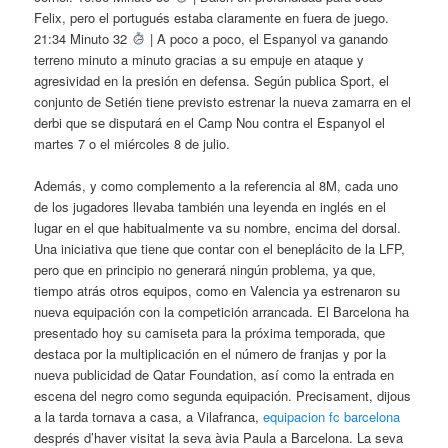
Felix, pero el portugués estaba claramente en fuera de juego.
21:34 Minuto 32
| A poco a poco, el Espanyol va ganando
terreno minuto a minuto gracias a su empuje en ataque y
agresividad en la presión en defensa. Según publica Sport, el
conjunto de Setién tiene previsto estrenar la nueva zamarra en el
derbi que se disputará en el Camp Nou contra el Espanyol el
martes 7 o el miércoles 8 de julio.
Además, y como complemento a la referencia al 8M, cada uno
de los jugadores llevaba también una leyenda en inglés en el
lugar en el que habitualmente va su nombre, encima del dorsal.
Una iniciativa que tiene que contar con el beneplácito de la LFP,
pero que en principio no generará ningún problema, ya que,
tiempo atrás otros equipos, como en Valencia ya estrenaron su
nueva equipación con la competición arrancada. El Barcelona ha
presentado hoy su camiseta para la próxima temporada, que
destaca por la multiplicación en el número de franjas y por la
nueva publicidad de Qatar Foundation, así como la entrada en
escena del negro como segunda equipación. Precisament, dijous
a la tarda tornava a casa, a Vilafranca,
equipacion fc barcelona
després d’haver visitat la seva àvia Paula a Barcelona. La seva