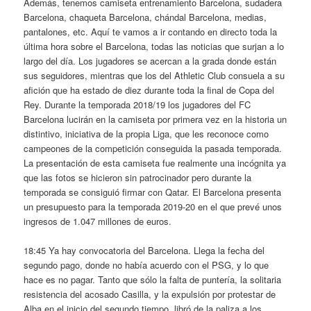
Además, tenemos camiseta entrenamiento Barcelona, sudadera
Barcelona, chaqueta Barcelona, chándal Barcelona, medias,
pantalones, etc. Aquí te vamos a ir contando en directo toda la
última hora sobre el Barcelona, todas las noticias que surjan a lo
largo del día. Los jugadores se acercan a la grada donde están
sus seguidores, mientras que los del Athletic Club consuela a su
afición que ha estado de diez durante toda la final de Copa del
Rey. Durante la temporada 2018/19 los jugadores del FC
Barcelona lucirán en la camiseta por primera vez en la historia un
distintivo, iniciativa de la propia Liga, que les reconoce como
campeones de la competición conseguida la pasada temporada.
La presentación de esta camiseta fue realmente una incógnita ya
que las fotos se hicieron sin patrocinador pero durante la
temporada se consiguió firmar con Qatar. El Barcelona presenta
un presupuesto para la temporada 2019-20 en el que prevé unos
ingresos de 1.047 millones de euros.
18:45 Ya hay convocatoria del Barcelona. Llega la fecha del
segundo pago, donde no había acuerdo con el PSG, y lo que
hace es no pagar. Tanto que sólo la falta de puntería, la solitaria
resistencia del acosado Casilla, y la expulsión por protestar de
Alba en el inicio del segundo tiempo, libró de la paliza a los