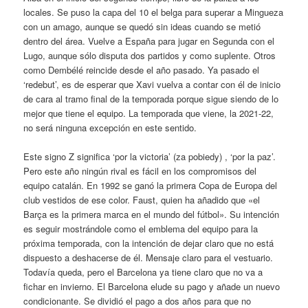
locales. Se puso la capa del 10 el belga para superar a Mingueza
con un amago, aunque se quedó sin ideas cuando se metió
dentro del área. Vuelve a España para jugar en Segunda con el
Lugo, aunque sólo disputa dos partidos y como suplente. Otros
como Dembélé reincide desde el año pasado. Ya pasado el
‘redebut’, es de esperar que Xavi vuelva a contar con él de inicio
de cara al tramo final de la temporada porque sigue siendo de lo
mejor que tiene el equipo. La temporada que viene, la 2021-22,
no será ninguna excepción en este sentido.
Este signo Z significa ‘por la victoria’ (za pobiedy) , ‘por la paz’.
Pero este año ningún rival es fácil en los compromisos del
equipo catalán. En 1992 se ganó la primera Copa de Europa del
club vestidos de ese color. Faust, quien ha añadido que «el
Barça es la primera marca en el mundo del fútbol». Su intención
es seguir mostrándole como el emblema del equipo para la
próxima temporada, con la intención de dejar claro que no está
dispuesto a deshacerse de él. Mensaje claro para el vestuario.
Todavía queda, pero el Barcelona ya tiene claro que no va a
fichar en invierno. El Barcelona elude su pago y añade un nuevo
condicionante. Se dividió el pago a dos años para que no