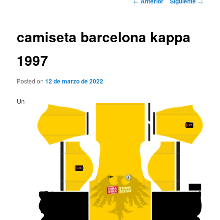
←
Anterior
Siguiente
→
de
entradas
camiseta barcelona kappa
1997
Posted on
12 de marzo de 2022
Un