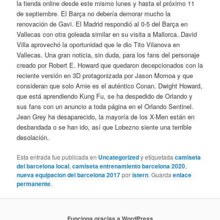
la tienda online desde este mismo lunes y hasta el próximo 11
de septiembre. El Barça no debería demorar mucho la
renovación de Gavi. El Madrid respondió al 0-5 del Barça en
Vallecas con otra goleada similar en su visita a Mallorca. David
Villa aprovechó la oportunidad que le dio Tito Vilanova en
Vallecas. Una gran noticia, sin duda, para los fans del personaje
creado por Robert E. Howard que quedaron decepcionados con la
reciente versión en 3D protagonizada por Jason Momoa y que
consideran que solo Arnie es el auténtico Conan. Dwight Howard,
que está aprendiendo Kung Fu, se ha despedido de Orlando y
sus fans con un anuncio a toda página en el Orlando Sentinel.
Jean Grey ha desaparecido, la mayoría de los X-Men están en
desbandada o se han ido, así que Lobezno siente una terrible
desolación.
Esta entrada fue publicada en
Uncategorized
y etiquetada
camiseta
del barcelona local
,
camiseta entrenamiento barcelona 2020
,
nueva equipacion del barcelona 2017
por
istern
. Guarda
enlace
permanente
.
Funciona gracias a WordPress