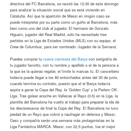
directiva del FC Barcelona, se reunió las 12:30 de este domingo
para analizar la situación social que se está viviendo en
Cataluña. Así que la aparición de Messi en ningún caso se
puede interpretar por su parte como un guiño al Barcelona, más
bien como uno del club al jugador. El hermano de Gonzalo
Higuaín, jugador del Real Madrid, sólo ha necesitado tres
partidos en la Liga de Estados Unidos (MLS) con su equipo, el
Crew de Columbus, para ser nombrado ‘Jugador de la Semana’.
Puedes comprar tu
nueva camiseta del Barça
con serigrafía de
tu jugador favorito, con tu nombre y apellido o el de la persona a
la que se la quieras regalar, el límite lo marcas tú. El cancerbero
todavía puede llegar a los 80 entorchados antes del 30 de junio,
cuando termina su contrato, puesto que el el Barça todavía
aspira a ganar la Copa del Rey, la ‘Golden Cup’ y la Parlem OK
Liga. Tras golear anoche en Vallecas al Rayo (0-5) en la Liga, la
plantilla del Barcelona ha vuelto al trabajo para preparar la ida de
los dieciseisavos de final la Copa del Rey. El Barcelona no tuvo
piedad de un Rayo que volvió a naufragar en defensa y Messi,
Cesc y compañía serán una semana más protagonistas en la
Liga Fantástica MARCA. Messi, con 22,5 puntos, fue el mejor