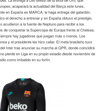
des. La entrega a Leo Messi de la Bota de Oro, que
ropeo, acaparará la actualidad del Barça este lunes,
te en España es MARCA, le haga entrega del galardón.
co el derecho a entrenar y en España obtuvo el prestigio.
co acudieron a la fuente de Neptuno para recibir a los
s de conquistar la Supercopa de Europa frente al Chelsea.
 siempre hay jugadores que juegan más o menos. Los
nsa y el presidente les hizo callar. El meta brasileño tuvo
 del Inter tras anunciar su marcha al QPR, donde coincidirá
no pierde en Liga en su propio estadio desde noviembre de
io como imbatido en su fortín.