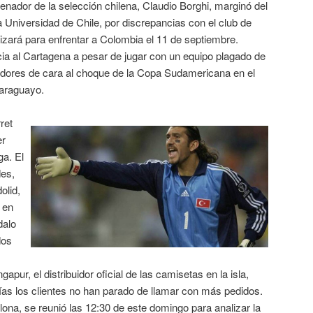
renador de la selección chilena, Claudio Borghi, marginó del
a Universidad de Chile, por discrepancias con el club de
lizará para enfrentar a Colombia el 11 de septiembre.
cia al Cartagena a pesar de jugar con un equipo plagado de
adores de cara al choque de la Copa Sudamericana en el
paraguayo.
ret
er
ga. El
des,
olid,
 en
dalo
dos
apur, el distribuidor oficial de las camisetas en la isla,
ías los clientes no han parado de llamar con más pedidos.
lona, se reunió las 12:30 de este domingo para analizar la