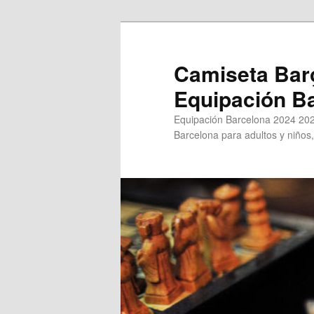
Ir
Ir
al
al
contenido
contenido
Camiseta Bar
principal
secundario
Equipación B
Equipación Barcelona 2024 202
Barcelona para adultos y niños,