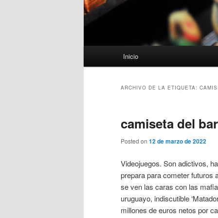
Menú
Inicio
principal
ARCHIVO DE LA ETIQUETA:
CAMIS
camiseta del ba
Posted on
12 de marzo de 2022
Videojuegos. Son adictivos, h
prepara para cometer futuros a
se ven las caras con las mafias
uruguayo, indiscutible ‘Matado
millones de euros netos por c