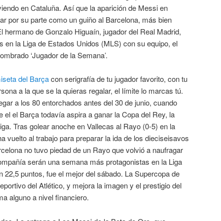
iviendo en Cataluña. Así que la aparición de Messi en
tar por su parte como un guiño al Barcelona, más bien
 El hermano de Gonzalo Higuaín, jugador del Real Madrid,
os en la Liga de Estados Unidos (MLS) con su equipo, el
ombrado ‘Jugador de la Semana’.
seta del Barça
con serigrafía de tu jugador favorito, con tu
sona a la que se la quieras regalar, el límite lo marcas tú.
egar a los 80 entorchados antes del 30 de junio, cuando
 el el Barça todavía aspira a ganar la Copa del Rey, la
ga. Tras golear anoche en Vallecas al Rayo (0-5) en la
 ha vuelto al trabajo para preparar la ida de los dieciseisavos
arcelona no tuvo piedad de un Rayo que volvió a naufragar
ompañía serán una semana más protagonistas en la Liga
22,5 puntos, fue el mejor del sábado. La Supercopa de
ortivo del Atlético, y mejora la imagen y el prestigio del
a alguno a nivel financiero.