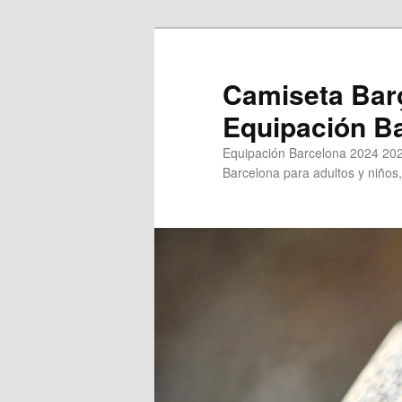
Ir
al
contenido
Camiseta Bar
principal
Equipación B
Equipación Barcelona 2024 202
Barcelona para adultos y niños,