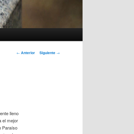
Navegación
←
Anterior
Siguiente
→
de
entradas
ente lleno
a el mejor
n Paraíso