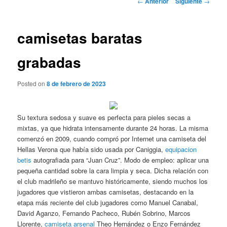
←
Anterior
Siguiente
→
de
entradas
camisetas baratas
grabadas
Posted on
8 de febrero de 2023
Su textura sedosa y suave es perfecta para pieles secas a
mixtas, ya que hidrata intensamente durante 24 horas. La misma
comenzó en 2009, cuando compró por Internet una camiseta del
Hellas Verona que había sido usada por Caniggia,
equipacion
betis
autografiada para “Juan Cruz”. Modo de empleo: aplicar una
pequeña cantidad sobre la cara limpia y seca. Dicha relación con
el club madrileño se mantuvo históricamente, siendo muchos los
jugadores que vistieron ambas camisetas, destacando en la
etapa más reciente del club jugadores como Manuel Canabal,
David Aganzo, Fernando Pacheco, Rubén Sobrino, Marcos
Llorente,
camiseta arsenal
Theo Hernández o Enzo Fernández