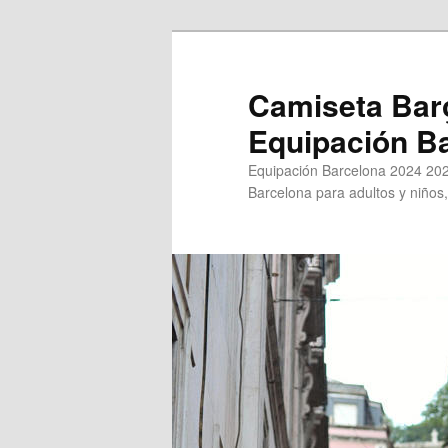
Ir
Ir
al
al
contenido
contenido
Camiseta Bar
principal
secundario
Equipación B
Equipación Barcelona 2024 202
Barcelona para adultos y niños,