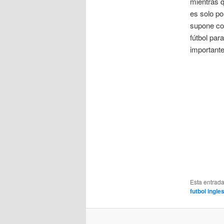
mientras q
es solo po
supone con
fútbol par
important
Esta entrad
futbol ingl