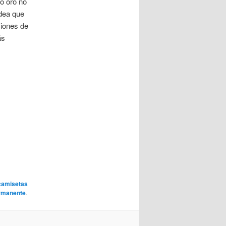
o oro no
idea que
ciones de
ás
camisetas
rmanente
.