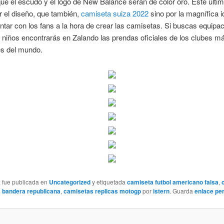
ue el escudo y el logo de New Balance serán de color oro. Este últim
r el diseño, que también,
camiseta suiza 2022
sino por la magnífica 
tar con los fans a la hora de crear las camisetas. Si buscas equipa
a niños encontrarás en Zalando las prendas oficiales de los clubes m
es del mundo.
a fue publicada en
Uncategorized
y etiquetada
camiseta futbol americano falsa
,
es bandera republicana
,
camisetas replicas motogp
por
istern
. Guarda
enlace pe