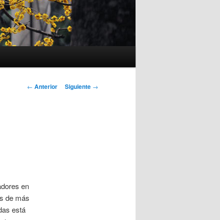
Navegación
←
Anterior
Siguiente
→
de
entradas
adores en
ués de más
das está