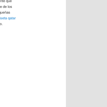
ente que
e de los
equeñas
seta qatar
o.