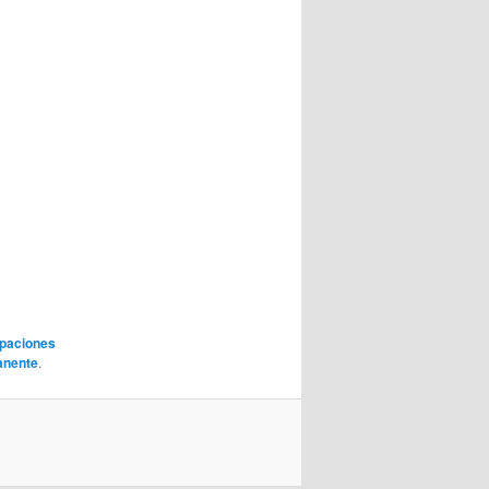
ipaciones
anente
.