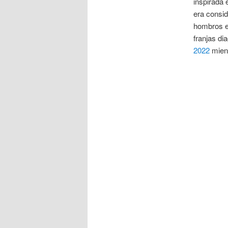
inspirada 
era consid
hombros e
franjas di
2022
mient