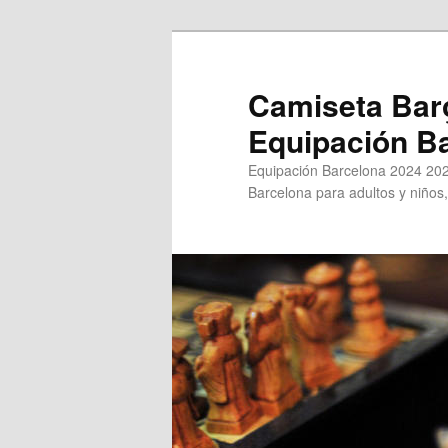
Ir
al
contenido
Camiseta Bar
principal
Equipación B
Equipación Barcelona 2024 202
Barcelona para adultos y niños,