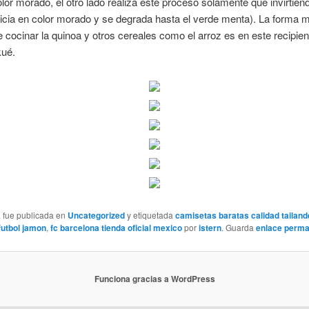
olor morado, el otro lado realiza este proceso solamente que invirtien
nicia en color morado y se degrada hasta el verde menta). La forma 
e cocinar la quinoa y otros cereales como el arroz es en este recipien
ué.
a fue publicada en
Uncategorized
y etiquetada
camisetas baratas calidad tailan
futbol jamon
,
fc barcelona tienda oficial mexico
por
istern
. Guarda
enlace perm
Funciona gracias a WordPress