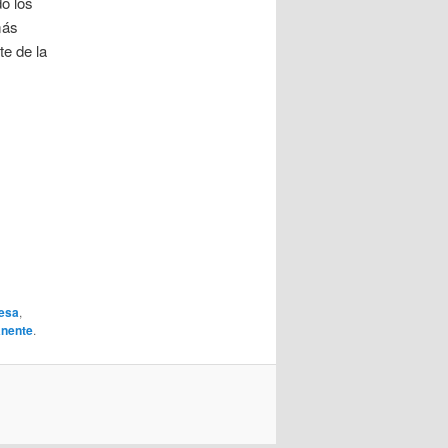
do los
más
te de la
desa
,
anente
.