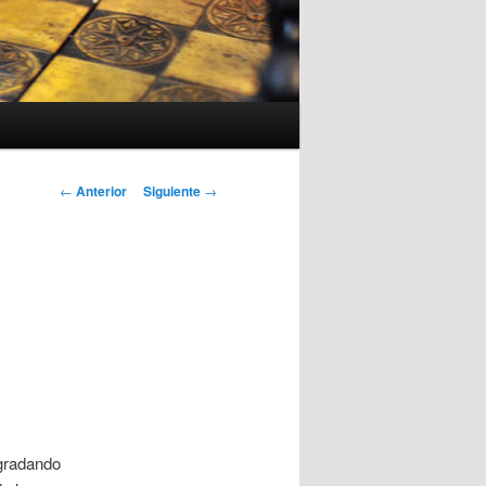
Navegación
←
Anterior
Siguiente
→
de
entradas
egradando