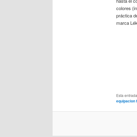
hasta el c
colores (i
práctica d
marca Lék
Esta entrad
equipacion 