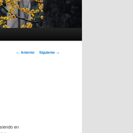
Navegación
←
Anterior
Siguiente
→
de
entradas
 siendo en