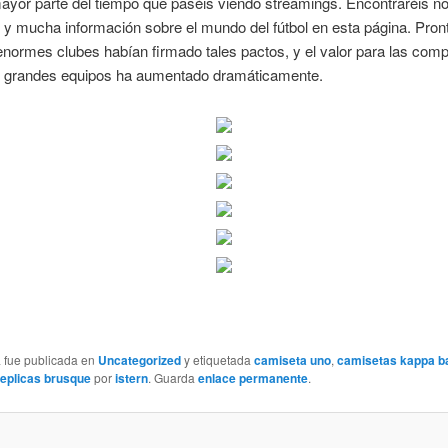
mayor parte del tiempo que paséis viendo streamings. Encontraréis not
 y mucha información sobre el mundo del fútbol en esta página. Pron
enormes clubes habían firmado tales pactos, y el valor para las com
n grandes equipos ha aumentado dramáticamente.
a fue publicada en
Uncategorized
y etiquetada
camiseta uno
,
camisetas kappa b
eplicas brusque
por
istern
. Guarda
enlace permanente
.