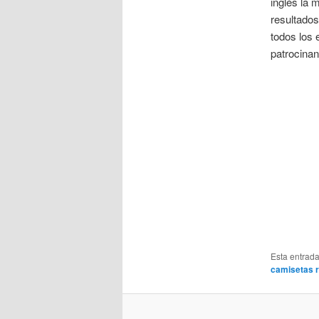
inglés la 
resultados
todos los 
patrocina
Esta entrad
camisetas r