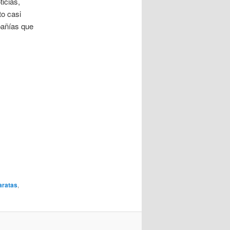
icias,
to casi
pañías que
aratas
,