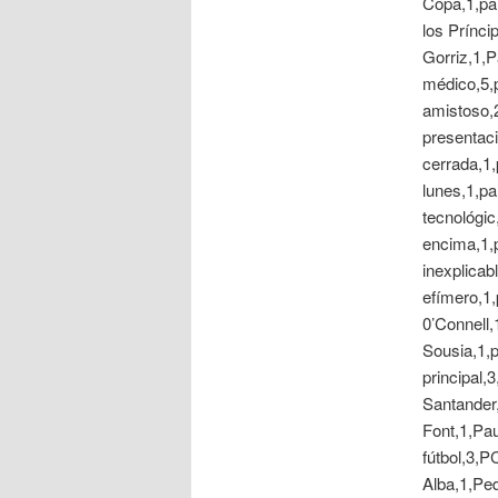
Copa,1,pa
los Prínci
Gorriz,1,P
médico,5,pa
amistoso,2
presentaci
cerrada,1,
lunes,1,pa
tecnológic
encima,1,
inexplicab
efímero,1,
0’Connell,
Sousia,1,p
principal,
Santander,
Font,1,Pau
fútbol,3,P
Alba,1,Pe