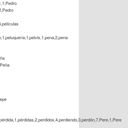
,1,Pedro
2,Pedro
4,películas
he,1,peluquería,1,pelvis,1,pena,2,pena
eña
,Peña
Pepe
,pérdida,1,pérdidas,2,perdidos,4,perdiendo,3,perdón,7,Pere,1,Pere