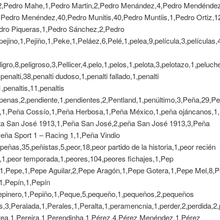
2,Pedro Mahe,1,Pedro Martin,2,Pedro Menández,4,Pedro Mendéndez
Pedro Menéndez,40,Pedro Munitis,40,Pedro Muntiis,1,Pedro Ortiz,1
edro Piqueras,1,Pedro Sánchez,2,Pedro
ejino,1,Pejiño,1,Peke,1,Peláez,6,Pelé,1,pelea,9,película,3,películas,
eligro,8,peligroso,3,Pellicer,4,pelo,1,pelos,1,pelota,3,pelotazo,1,peluc
enalti,38,penalti dudoso,1,penalti fallado,1,penalti
,penaltis,11,penaltis
,penas,2,pendiente,1,pendientes,2,Pentland,1,penúltimo,3,Peña,29,P
1,Peña Cossío,1,Peña Herbosa,1,Peña México,1,peña ojáncanos,1
ta San José 1913,1,Peña San José,2,peña San José 1913,3,Peña
eña Sport 1 – Racing 1,1,Peña Vindio
,peñas,35,peñistas,5,peor,18,peor partido de la historia,1,peor recién
,1,peor temporada,1,peores,104,peores fichajes,1,Pep
,1,Pepe,1,Pepe Aguilar,2,Pepe Aragón,1,Pepe Gotera,1,Pepe Mel,8,
1,Pepín,1,Pepín
epinero,1,Pepiño,1,Peque,5,pequeño,1,pequeños,2,pequeños
s,3,Peralada,1,Perales,1,Peralta,1,peramencnia,1,perder,2,perdida,2
erea,1,Pereira,1,Perendinha,1,Pérez,4,Pérez Menéndez,1,Pérez