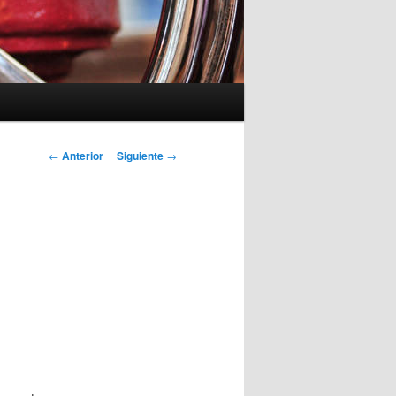
Navegación
←
Anterior
Siguiente
→
de
entradas