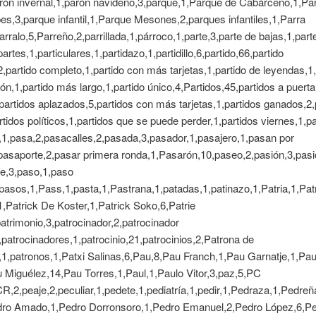
rón invernal,1,parón navideño,3,parque,1,Parque de Cabárceno,1,Pa
pes,3,parque infantil,1,Parque Mesones,2,parques infantiles,1,Parra
arralo,5,Parreño,2,parrillada,1,párroco,1,parte,3,parte de bajas,1,part
rtes,1,particulares,1,partidazo,1,partidillo,6,partido,66,partido
,partido completo,1,partido con más tarjetas,1,partido de leyendas,1,
ón,1,partido más largo,1,partido único,4,Partidos,45,partidos a puerta
partidos aplazados,5,partidos con más tarjetas,1,partidos ganados,2,
rtidos políticos,1,partidos que se puede perder,1,partidos viernes,1,pa
,1,pasa,2,pasacalles,2,pasada,3,pasador,1,pasajero,1,pasan por
pasaporte,2,pasar primera ronda,1,Pasarón,10,paseo,2,pasión,3,pas
le,3,paso,1,paso
pasos,1,Pass,1,pasta,1,Pastrana,1,patadas,1,patinazo,1,Patria,1,Pat
1,Patrick De Koster,1,Patrick Soko,6,Patrie
atrimonio,3,patrocinador,2,patrocinador
3,patrocinadores,1,patrocinio,21,patrocinios,2,Patrona de
1,patronos,1,Patxi Salinas,6,Pau,8,Pau Franch,1,Pau Garnatje,1,Pau
 Miguélez,14,Pau Torres,1,Paul,1,Paulo Vitor,3,paz,5,PC
CR,2,peaje,2,peculiar,1,pedete,1,pediatría,1,pedir,1,Pedraza,1,Pedreñ
dro Amado,1,Pedro Dorronsoro,1,Pedro Emanuel,2,Pedro López,6,P