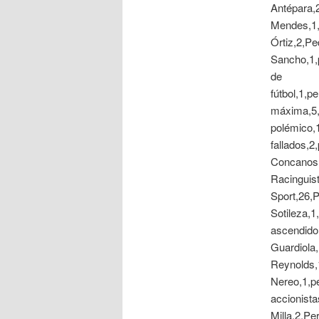
Antépara,
Mendes,1,
Órtiz,2,P
Sancho,1,p
de
fútbol,1,p
máxima,5,p
polémico,1
fallados,2
Concanos,
Racinguis
Sport,26,P
Sotileza,1
ascendido
Guardiola
Reynolds,
Nereo,1,p
accionista
Milla,2,P