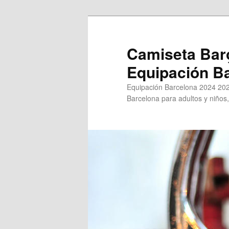
Ir
al
contenido
Camiseta Bar
principal
Equipación B
Equipación Barcelona 2024 202
Barcelona para adultos y niños,