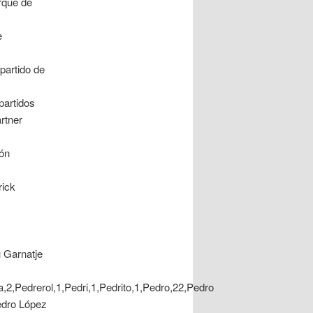
rque de
e
partido de
partidos
rtner
ión
rick
 Garnatje
a,2,Pedrerol,1,Pedri,1,Pedrito,1,Pedro,22,Pedro
edro López