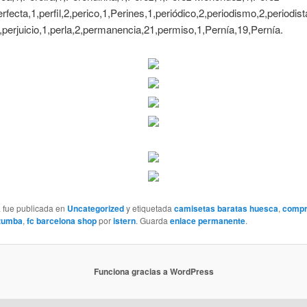
erfecta,1,perfil,2,perico,1,Perines,1,periódico,2,periodismo,2,periodis
,perjuicio,1,perla,2,permanencia,21,permiso,1,Pernía,19,Pernía.
a fue publicada en
Uncategorized
y etiquetada
camisetas baratas huesca
,
compr
zumba
,
fc barcelona shop
por
istern
. Guarda
enlace permanente
.
Funciona gracias a WordPress