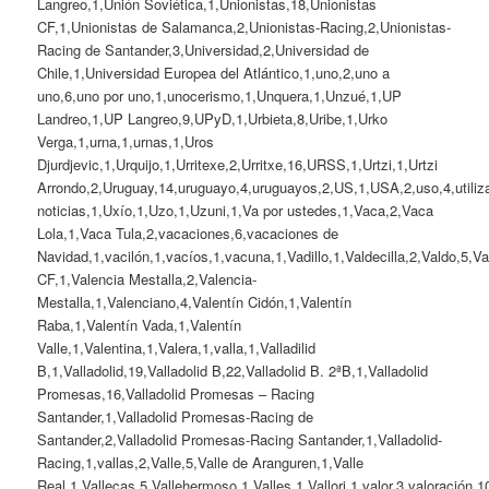
Langreo,1,Unión Soviética,1,Unionistas,18,Unionistas
CF,1,Unionistas de Salamanca,2,Unionistas-Racing,2,Unionistas-
Racing de Santander,3,Universidad,2,Universidad de
Chile,1,Universidad Europea del Atlántico,1,uno,2,uno a
uno,6,uno por uno,1,unocerismo,1,Unquera,1,Unzué,1,UP
Landreo,1,UP Langreo,9,UPyD,1,Urbieta,8,Uribe,1,Urko
Verga,1,urna,1,urnas,1,Uros
Djurdjevic,1,Urquijo,1,Urritexe,2,Urritxe,16,URSS,1,Urtzi,1,Urtzi
Arrondo,2,Uruguay,14,uruguayo,4,uruguayos,2,US,1,USA,2,uso,4,utiliz
noticias,1,Uxío,1,Uzo,1,Uzuni,1,Va por ustedes,1,Vaca,2,Vaca
Lola,1,Vaca Tula,2,vacaciones,6,vacaciones de
Navidad,1,vacilón,1,vacíos,1,vacuna,1,Vadillo,1,Valdecilla,2,Valdo,5,V
CF,1,Valencia Mestalla,2,Valencia-
Mestalla,1,Valenciano,4,Valentín Cidón,1,Valentín
Raba,1,Valentín Vada,1,Valentín
Valle,1,Valentina,1,Valera,1,valla,1,Valladilid
B,1,Valladolid,19,Valladolid B,22,Valladolid B. 2ªB,1,Valladolid
Promesas,16,Valladolid Promesas – Racing
Santander,1,Valladolid Promesas-Racing de
Santander,2,Valladolid Promesas-Racing Santander,1,Valladolid-
Racing,1,vallas,2,Valle,5,Valle de Aranguren,1,Valle
Real,1,Vallecas,5,Vallehermoso,1,Valles,1,Vallori,1,valor,3,valoración,1