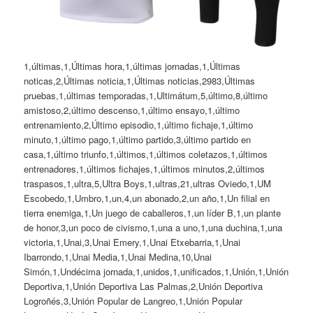
1,últimas,1,Últimas hora,1,últimas jornadas,1,Últimas
noticas,2,Últimas noticia,1,Últimas noticias,2983,Últimas
pruebas,1,últimas temporadas,1,Ultimátum,5,último,8,último
amistoso,2,último descenso,1,último ensayo,1,último
entrenamiento,2,Último episodio,1,último fichaje,1,último
minuto,1,último pago,1,último partido,3,último partido en
casa,1,último triunfo,1,últimos,1,últimos coletazos,1,últimos
entrenadores,1,últimos fichajes,1,últimos minutos,2,últimos
traspasos,1,ultra,5,Ultra Boys,1,ultras,21,ultras Oviedo,1,UM
Escobedo,1,Umbro,1,un,4,un abonado,2,un año,1,Un filial en
tierra enemiga,1,Un juego de caballeros,1,un líder B,1,un plante
de honor,3,un poco de civismo,1,una a uno,1,una duchina,1,una
victoria,1,Unai,3,Unai Emery,1,Unai Etxebarria,1,Unai
Ibarrondo,1,Unai Media,1,Unai Medina,10,Unai
Simón,1,Undécima jornada,1,unidos,1,unificados,1,Unión,1,Unión
Deportiva,1,Unión Deportiva Las Palmas,2,Unión Deportiva
Logroñés,3,Unión Popular de Langreo,1,Unión Popular