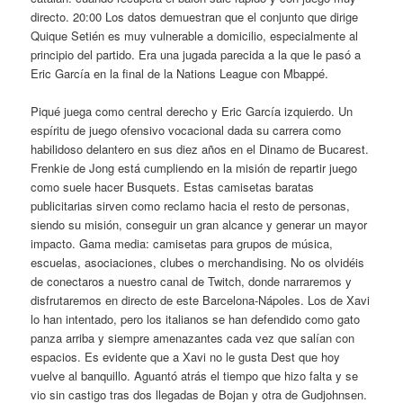
directo. 20:00 Los datos demuestran que el conjunto que dirige
Quique Setién es muy vulnerable a domicilio, especialmente al
principio del partido. Era una jugada parecida a la que le pasó a
Eric García en la final de la Nations League con Mbappé.
Piqué juega como central derecho y Eric García izquierdo. Un
espíritu de juego ofensivo vocacional dada su carrera como
habilidoso delantero en sus diez años en el Dinamo de Bucarest.
Frenkie de Jong está cumpliendo en la misión de repartir juego
como suele hacer Busquets. Estas camisetas baratas
publicitarias sirven como reclamo hacia el resto de personas,
siendo su misión, conseguir un gran alcance y generar un mayor
impacto. Gama media: camisetas para grupos de música,
escuelas, asociaciones, clubes o merchandising. No os olvidéis
de conectaros a nuestro canal de Twitch, donde narraremos y
disfrutaremos en directo de este Barcelona-Nápoles. Los de Xavi
lo han intentado, pero los italianos se han defendido como gato
panza arriba y siempre amenazantes cada vez que salían con
espacios. Es evidente que a Xavi no le gusta Dest que hoy
vuelve al banquillo. Aguantó atrás el tiempo que hizo falta y se
vio sin castigo tras dos llegadas de Bojan y otra de Gudjohnsen.