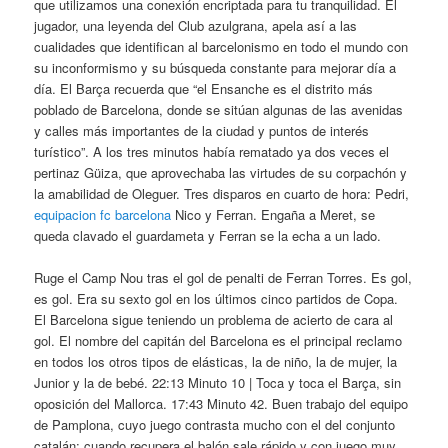
que utilizamos una conexión encriptada para tu tranquilidad. El
jugador, una leyenda del Club azulgrana, apela así a las
cualidades que identifican al barcelonismo en todo el mundo con
su inconformismo y su búsqueda constante para mejorar día a
día. El Barça recuerda que “el Ensanche es el distrito más
poblado de Barcelona, donde se sitúan algunas de las avenidas
y calles más importantes de la ciudad y puntos de interés
turístico”. A los tres minutos había rematado ya dos veces el
pertinaz Güiza, que aprovechaba las virtudes de su corpachón y
la amabilidad de Oleguer. Tres disparos en cuarto de hora: Pedri,
equipacion fc barcelona
Nico y Ferran. Engaña a Meret, se
queda clavado el guardameta y Ferran se la echa a un lado.
Ruge el Camp Nou tras el gol de penalti de Ferran Torres. Es gol,
es gol. Era su sexto gol en los últimos cinco partidos de Copa.
El Barcelona sigue teniendo un problema de acierto de cara al
gol. El nombre del capitán del Barcelona es el principal reclamo
en todos los otros tipos de elásticas, la de niño, la de mujer, la
Junior y la de bebé. 22:13 Minuto 10 | Toca y toca el Barça, sin
oposición del Mallorca. 17:43 Minuto 42. Buen trabajo del equipo
de Pamplona, cuyo juego contrasta mucho con el del conjunto
catalán: cuando recupera el balón sale rápido y con juego muy