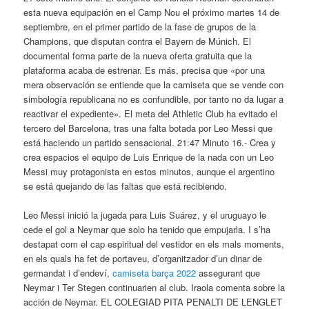
esta nueva equipación en el Camp Nou el próximo martes 14 de
septiembre, en el primer partido de la fase de grupos de la
Champions, que disputan contra el Bayern de Múnich. El
documental forma parte de la nueva oferta gratuita que la
plataforma acaba de estrenar. Es más, precisa que «por una
mera observación se entiende que la camiseta que se vende con
simbología republicana no es confundible, por tanto no da lugar a
reactivar el expediente». El meta del Athletic Club ha evitado el
tercero del Barcelona, tras una falta botada por Leo Messi que
está haciendo un partido sensacional. 21:47 Minuto 16.- Crea y
crea espacios el equipo de Luis Enrique de la nada con un Leo
Messi muy protagonista en estos minutos, aunque el argentino
se está quejando de las faltas que está recibiendo.
Leo Messi inició la jugada para Luis Suárez, y el uruguayo le
cede el gol a Neymar que solo ha tenido que empujarla. I s’ha
destapat com el cap espiritual del vestidor en els mals moments,
en els quals ha fet de portaveu, d’organitzador d’un dinar de
germandat i d’endeví,
camiseta barça 2022
assegurant que
Neymar i Ter Stegen continuarien al club. Iraola comenta sobre la
acción de Neymar. EL COLEGIAD PITA PENALTI DE LENGLET