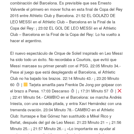
combinación del Barcelona. Es previsible que sea Ernesto
Valverde el primero en mover ficha en esta final de Copa del Rey
2015 entre Athletic Club y Barcelona. 21:52 EL GOLAZO DE
LEO MESSI en el Athletic Club – Barcelona en la Final de la
Copa del Rey: ¡ 23:02 EL GOL DE LEO MESSI en el Athletic
Club – Barcelona en la Final de la Copa del Rey: Lo ha vuelto a
hacer el argentino.
El nuevo espectáculo de Cirque de Soleil inspirado en Leo Messi
ha sido todo un éxito. No recordaba a Courtois, que evitó que
Messi marcase su primer penalti con el PSG. 22:05 Minuto 34.-
Pese al juego que está desplegando el Barcelona, el Athletic
Club no ha bajado los brazos. 22:14 Minuto 43.- ¡ 23:20 Minuto
60
|
Tarjeta amarilla para Frenkie De Jong por golpear con
el brazo a Perea. 17:03 Descanso
| ¡ 17:31 Minuto 57
|
¡ 22:41 Minuto 54.- CAMBIO en el Barcelona: se marcha Andrés
Iniesta, con una sonada pitada, y entra Xavi Hernández con una
tremenda ovación. 23:04 Minuto 78.- CAMBIO en el Athletic
Club: Iturraspe e Ibai Gómez han sustituido a Mikel Rico y
Beñat, después del gol de Leo Messi. 21:23 Minuto 21 – ¡ 21:56
Minuto 25.- ¡ 21:57 Minuto 26.- ¡ «Lo importante es ayudar al