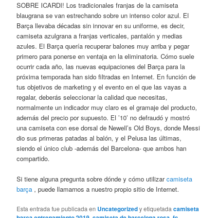
SOBRE ICARDI! Los tradicionales franjas de la camiseta
blaugrana se van estrechando sobre un intenso color azul. El
Barça llevaba décadas sin innovar en su uniforme, es decir,
camiseta azulgrana a franjas verticales, pantalón y medias
azules. El Barça quería recuperar balones muy arriba y pegar
primero para ponerse en ventaja en la eliminatoria. Cómo suele
ocurrir cada año, las nuevas equipaciones del Barça para la
próxima temporada han sido filtradas en Internet. En función de
tus objetivos de marketing y el evento en el que las vayas a
regalar, deberás seleccionar la calidad que necesitas,
normalmente un indicador muy claro es el gramaje del producto,
además del precio por supuesto. El ’10’ no defraudó y mostró
una camiseta con ese dorsal de Newell’s Old Boys, donde Messi
dio sus primeras patadas al balón, y el Pelusa las últimas,
siendo el único club -además del Barcelona- que ambos han
compartido.
Si tiene alguna pregunta sobre dónde y cómo utilizar
camiseta
barça
, puede llamarnos a nuestro propio sitio de Internet.
Esta entrada fue publicada en
Uncategorized
y etiquetada
camiseta
barça entrenamiento 2019
,
camiseta de barcelona rosa
,
fc