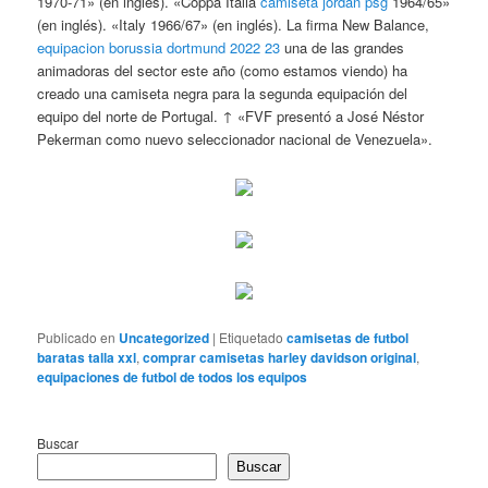
1970-71» (en inglés). «Coppa Italia
camiseta jordan psg
1964/65»
(en inglés). «Italy 1966/67» (en inglés). La firma New Balance,
equipacion borussia dortmund 2022 23
una de las grandes
animadoras del sector este año (como estamos viendo) ha
creado una camiseta negra para la segunda equipación del
equipo del norte de Portugal. ↑ «FVF presentó a José Néstor
Pekerman como nuevo seleccionador nacional de Venezuela».
Publicado en
Uncategorized
|
Etiquetado
camisetas de futbol
baratas talla xxl
,
comprar camisetas harley davidson original
,
equipaciones de futbol de todos los equipos
Buscar
Buscar