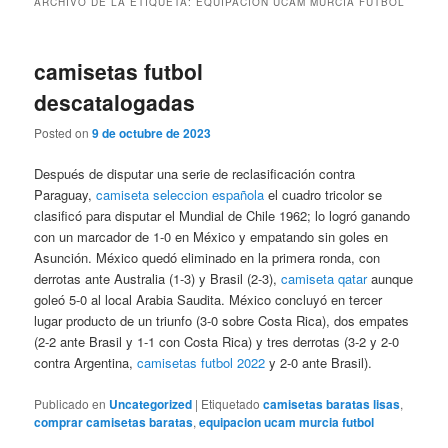
ARCHIVO DE LA ETIQUETA:
EQUIPACION UCAM MURCIA FUTBOL
camisetas futbol
descatalogadas
Posted on
9 de octubre de 2023
Después de disputar una serie de reclasificación contra
Paraguay,
camiseta seleccion española
el cuadro tricolor se
clasificó para disputar el Mundial de Chile 1962; lo logró ganando
con un marcador de 1-0 en México y empatando sin goles en
Asunción. México quedó eliminado en la primera ronda, con
derrotas ante Australia (1-3) y Brasil (2-3),
camiseta qatar
aunque
goleó 5-0 al local Arabia Saudita. México concluyó en tercer
lugar producto de un triunfo (3-0 sobre Costa Rica), dos empates
(2-2 ante Brasil y 1-1 con Costa Rica) y tres derrotas (3-2 y 2-0
contra Argentina,
camisetas futbol 2022
y 2-0 ante Brasil).
Publicado en
Uncategorized
|
Etiquetado
camisetas baratas lisas
,
comprar camisetas baratas
,
equipacion ucam murcia futbol