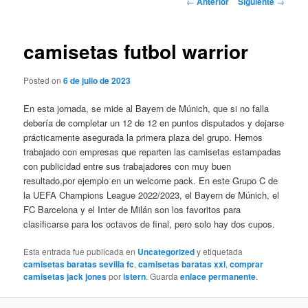
←
Anterior
Siguiente
→
de
entradas
camisetas futbol warrior
Posted on
6 de julio de 2023
En esta jornada, se mide al Bayern de Múnich, que si no falla
debería de completar un 12 de 12 en puntos disputados y dejarse
prácticamente asegurada la primera plaza del grupo. Hemos
trabajado con empresas que reparten las camisetas estampadas
con publicidad entre sus trabajadores con muy buen
resultado,por ejemplo en un welcome pack. En este Grupo C de
la UEFA Champions League 2022/2023, el Bayern de Múnich, el
FC Barcelona y el Inter de Milán son los favoritos para
clasificarse para los octavos de final, pero solo hay dos cupos.
Esta entrada fue publicada en
Uncategorized
y etiquetada
camisetas baratas sevilla fc
,
camisetas baratas xxl
,
comprar
camisetas jack jones
por
istern
. Guarda
enlace permanente
.